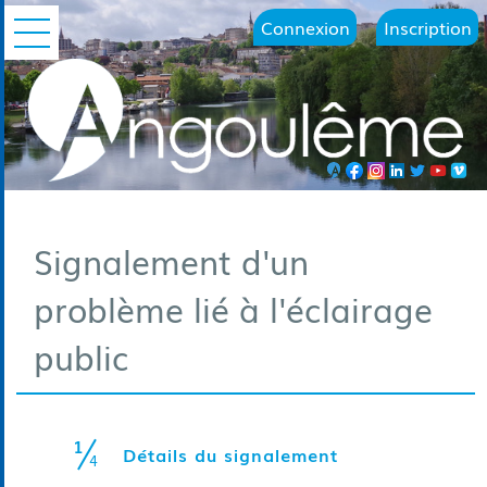
Connexion
Inscription
Ouvrir le menu
Signalement d'un
problème lié à l'éclairage
public
1
(étape courante
Détails du signalement
4