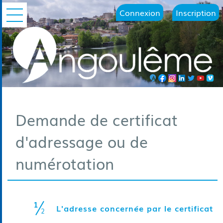
Connexion
Inscription
Ouvrir le menu
Demande de certificat
d'adressage ou de
numérotation
1
(é
L'adresse concernée par le certificat
2